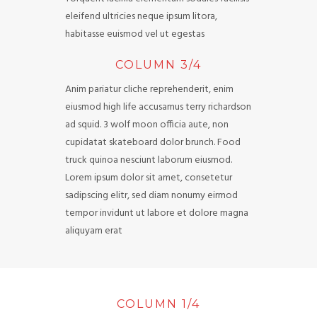
eleifend ultricies neque ipsum litora,
habitasse euismod vel ut egestas
COLUMN 3/4
Anim pariatur cliche reprehenderit, enim
eiusmod high life accusamus terry richardson
ad squid. 3 wolf moon officia aute, non
cupidatat skateboard dolor brunch. Food
truck quinoa nesciunt laborum eiusmod.
Lorem ipsum dolor sit amet, consetetur
sadipscing elitr, sed diam nonumy eirmod
tempor invidunt ut labore et dolore magna
aliquyam erat
COLUMN 1/4