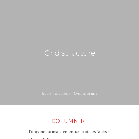
+43 98724374
info@austriapakistan.com
HOME
Grid structure
AREA OF ACTION
OUR PROJECTS
GET INVOLVED
Home
Elements
Grid structure
TRADE PROMOTION
WORK OPPORTUNITIES
EVENTS
COLUMN 1/1
Torquent lacinia elementum sodales facilisis
CONTACT US