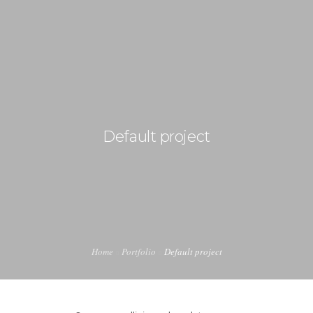
+43 98724374
info@austriapakistan.com
HOME
AREA OF ACTION
Default project
OUR PROJECTS
GET INVOLVED
TRADE PROMOTION
WORK OPPORTUNITIES
Home
Portfolio
Default project
EVENTS
CONTACT US