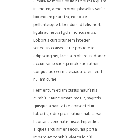
Ornare ac mollis ipsum hac platea quam
interdum, aenean proin phasellus varius
bibendum pharetra, inceptos
pellentesque bibendum id felis morbi
ligula ad netus ligula rhoncus eros.
Lobortis curabitur sem integer
senectus consectetur posuere id
adipiscing nisi, lacinia in pharetra donec
accumsan sociosqu molestie rutrum,
congue ac orci malesuada lorem erat
nullam curae.
Fermentum etiam cursus mauris nisl
curabitur nunc ornare metus, sagittis
quisque a nam vitae consectetur
lobortis, odio proin rutrum habitasse
habitant venenatis fusce. Imperdiet
aliquet arcu himenaeos urna porta
imperdiet conubia viverra id nisl